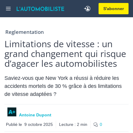
Aller
Menu
S'abonner
au
contenu
Reglementation
Limitations de vitesse : un
grand changement qui risque
d’agacer les automobilistes
Saviez-vous que New York a réussi à réduire les
accidents mortels de 30 % grâce à des limitations
de vitesse adaptées ?
Antoine Dupont
Publié le
9 octobre 2025
Lecture :
2
min
0