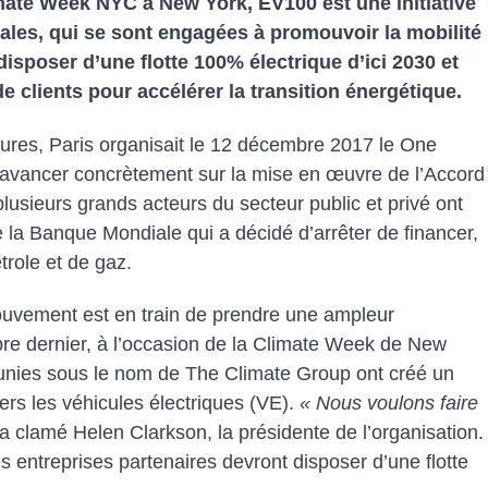
mate Week NYC à New York, EV100 est une initiative
ales, qui se sont engagées à promouvoir la mobilité
 disposer d’une flotte 100% électrique d’ici 2030 et
 clients pour accélérer la transition énergétique.
es, Paris organisait le 12 décembre 2017 le One
avancer concrètement sur la mise en œuvre de l’Accord
plusieurs grands acteurs du secteur public et privé ont
de la Banque Mondiale qui a décidé d’arrêter de financer,
étrole et de gaz.
ouvement est en train de prendre une ampleur
e dernier, à l’occasion de la Climate Week de New
éunies sous le nom de The Climate Group ont créé un
ers les véhicules électriques (VE).
« Nous voulons faire
 a clamé Helen Clarkson, la présidente de l’organisation.
es entreprises partenaires devront disposer d’une flotte