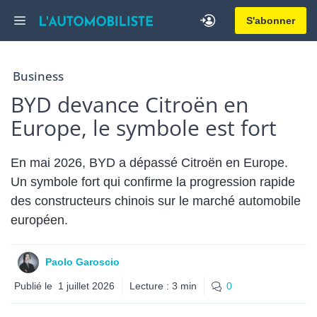
Aller
Menu
S'abonner
au
contenu
Business
BYD devance Citroën en
Europe, le symbole est fort
En mai 2026, BYD a dépassé Citroën en Europe.
Un symbole fort qui confirme la progression rapide
des constructeurs chinois sur le marché automobile
européen.
Paolo Garoscio
Publié le
1 juillet 2026
Lecture :
3
min
0