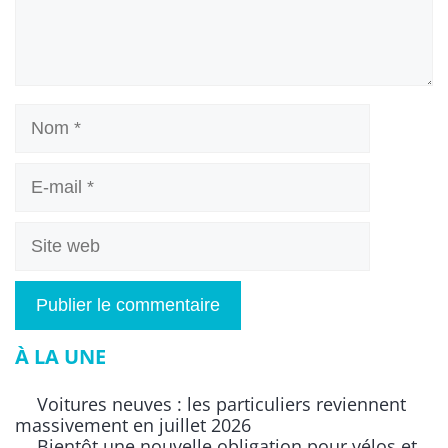
Nom
E-
mail
Site
web
À LA UNE
Voitures neuves : les particuliers reviennent
massivement en juillet 2026
Bientôt une nouvelle obligation pour vélos et