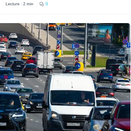
Lecture :
2
min
0