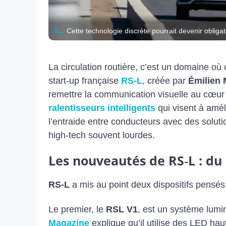
Cette technologie discrète pourrait devenir obliga
La circulation routière, c’est un domaine o
start‑up française
RS-L
, créée par
Émilien 
remettre la communication visuelle au cœur 
ralentisseurs intelligents
qui visent à améli
l’entraide entre conducteurs avec des soluti
high‑tech souvent lourdes.
Les nouveautés de RS‑L : du
RS-L
a mis au point deux dispositifs pensés 
Le premier, le
RSL V1
, est un système lumi
Magazine
explique qu’il utilise des LED hau