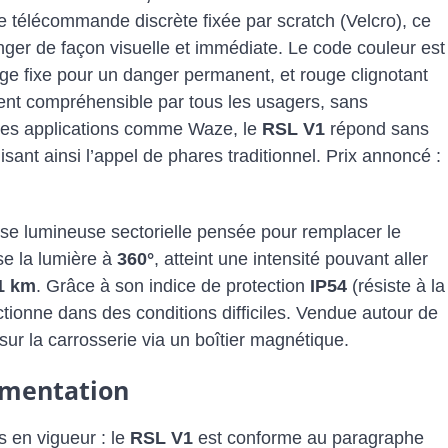
 télécommande discrète fixée par scratch (Velcro), ce
ger de façon visuelle et immédiate. Le code couleur est
uge fixe pour un danger permanent, et rouge clignotant
ent compréhensible par tous les usagers, sans
des applications comme Waze, le
RSL V1
répond sans
isant ainsi l’appel de phares traditionnel. Prix annoncé :
lise lumineuse sectorielle pensée pour remplacer le
use la lumière à
360°
, atteint une intensité pouvant aller
1 km
. Grâce à son indice de protection
IP54
(résiste à la
ctionne dans des conditions difficiles. Vendue autour de
 sur la carrosserie via un boîtier magnétique.
ementation
s en vigueur : le
RSL V1
est conforme au paragraphe